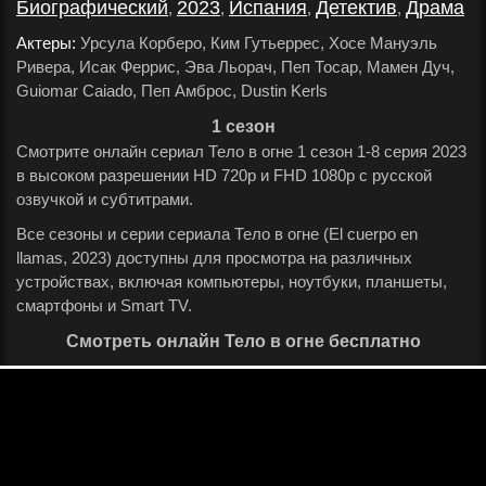
Биографический
2023
Испания
Детектив
Драма
,
,
,
,
.
Актеры:
Урсула Корберо, Ким Гутьеррес, Хосе Мануэль
Ривера, Исак Феррис, Эва Льорач, Пеп Тосар, Мамен Дуч,
Guiomar Caiado, Пеп Амброс, Dustin Kerls
.
1 сезон
Смотрите онлайн сериал Тело в огне 1 сезон 1-8 серия 2023
в высоком разрешении HD 720p и FHD 1080p с русской
озвучкой и субтитрами.
Все сезоны и серии сериала Тело в огне (El cuerpo en
llamas, 2023) доступны для просмотра на различных
устройствах, включая компьютеры, ноутбуки, планшеты,
смартфоны и Smart TV.
Смотреть онлайн Тело в огне бесплатно