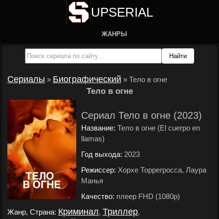
UPSERIAL
ЖАНРЫ
Сериалы
Биографический
»
»
Тело в огне
Тело в огне
Сериал Тело в огне (2023)
Название:
Тело в огне (El cuerpo en
llamas)
Год выхода:
2023
.
Режиссер:
Хорхе Торрегросса, Лаура
Манья
.
Качество:
плеер FHD (1080p)
.
Криминал
Триллер
Жанр, Страна:
,
,