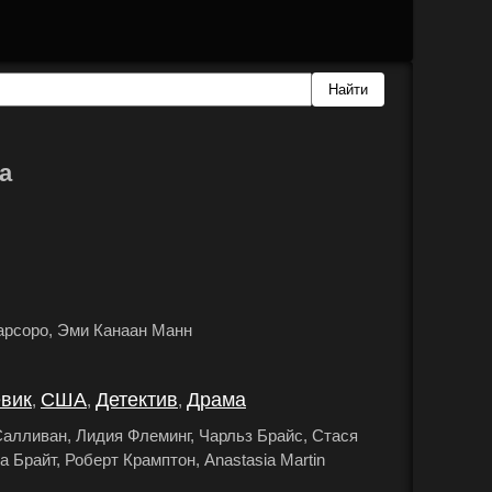
а
арсоро, Эми Канаан Манн
.
вик
США
Детектив
Драма
,
,
,
.
алливан, Лидия Флеминг, Чарльз Брайс, Стася
Брайт, Роберт Крамптон, Anastasia Martin
.