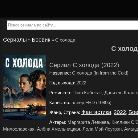
Сериалы
Боевик
»
»
С холода
С холод
Сериал С холода (2022)
Название:
С холода (In from the Cold)
Год выхода:
2022
.
Режиссер:
Пако Кабесас, Даниэль Кальп
Качество:
плеер FHD (1080p)
.
Фантастика
2022
Бое
Жанр, Страна:
,
,
Актеры:
Маргарита Левиева, Киллиан О’С
Милославская, Алёна Хмельницкая, Лола Мэй Лоугрэн, Аманда 