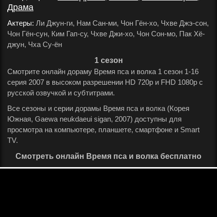
Драма
.
Актеры:
Ли Джун-ги, Нам Сан-ми, Чон Гён-хо, Чхве Джэ-сон,
Чон Гён-сун, Ким Гап-су, Чхве Джи-хо, Чон Сон-мо, Пак Хё-
джун, Чха Су-ён
.
1 сезон
Смотрите онлайн дораму Время пса и волка 1 сезон 1-16
серия 2007 в высоком разрешении HD 720p и FHD 1080p с
русской озвучкой и субтитрами.
Все сезоны и серии дорамы Время пса и волка (Корея
Южная, Gaewa neukdaeui sigan, 2007) доступны для
просмотра на компьютере, планшете, смартфоне и Smart
TV.
Смотреть онлайн Время пса и волка бесплатно