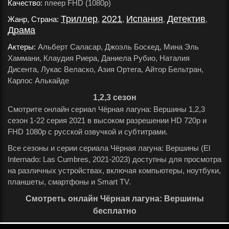
Качество:
плеер FHD (1080p)
.
Триллер
2021
Испания
Детектив
Жанр, Страна:
,
,
,
,
Драма
.
Актеры:
Альберт Саласар, Джоэль Боскед, Мина Эль
Хаммани, Клаудия Риера, Даниела Рубио, Наталия
Дисента, Лукас Веласко, Азия Ортега, Айтор Бельтран,
Карлос Алькайде
.
1,2,3 сезон
Смотрите онлайн сериал Чёрная лагуна: Вершины 1,2,3
сезон 1-22 серия 2021 в высоком разрешении HD 720p и
FHD 1080p с русской озвучкой и субтитрами.
Все сезоны и серии сериала Чёрная лагуна: Вершины (El
Internado: Las Cumbres, 2021-2023) доступны для просмотра
на различных устройствах, включая компьютеры, ноутбуки,
планшеты, смартфоны и Smart TV.
Смотреть онлайн Чёрная лагуна: Вершины
бесплатно