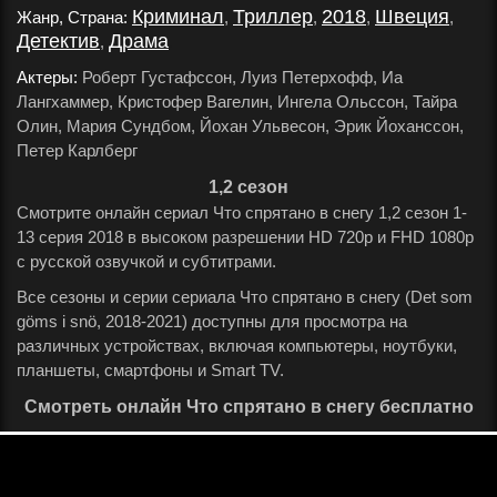
Криминал
Триллер
2018
Швеция
Жанр, Страна:
,
,
,
,
Детектив
Драма
,
.
Актеры:
Роберт Густафссон, Луиз Петерхофф, Иа
Лангхаммер, Кристофер Вагелин, Ингела Ольссон, Тайра
Олин, Мария Сундбом, Йохан Ульвесон, Эрик Йоханссон,
Петер Карлберг
.
1,2 сезон
Смотрите онлайн сериал Что спрятано в снегу 1,2 сезон 1-
13 серия 2018 в высоком разрешении HD 720p и FHD 1080p
с русской озвучкой и субтитрами.
Все сезоны и серии сериала Что спрятано в снегу (Det som
göms i snö, 2018-2021) доступны для просмотра на
различных устройствах, включая компьютеры, ноутбуки,
планшеты, смартфоны и Smart TV.
Смотреть онлайн Что спрятано в снегу бесплатно