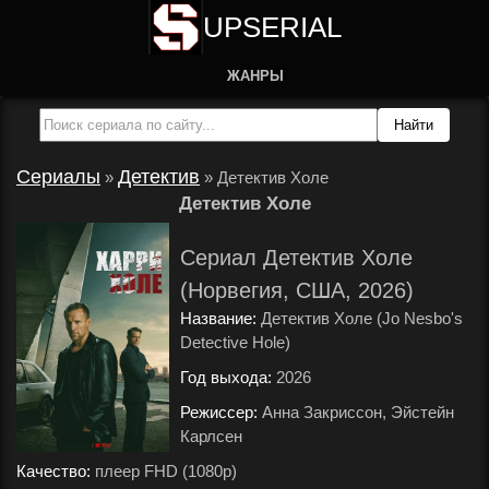
UPSERIAL
ЖАНРЫ
Сериалы
Детектив
»
»
Детектив Холе
Детектив Холе
Сериал Детектив Холе
(Норвегия, США, 2026)
Название:
Детектив Холе (Jo Nesbo's
Detective Hole)
Год выхода:
2026
.
Режиссер:
Анна Закриссон, Эйстейн
Карлсен
.
Качество:
плеер FHD (1080p)
.