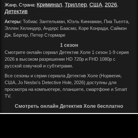
Криминал
Триллер
США
2026
Жанр, Страна:
,
,
,
,
Детектив
.
Актеры:
Тобиас Зантельман, Юэль Киннаман, Пиа Тьелта,
Эллен Хелиндер, Андерс Баасмо, Коре Конради, Саймон
Дж. Бергер, Петер Стормаре
.
1 сезон
Смотрите онлайн сериал Детектив Холе 1 сезон 1-9 серия
2026 в высоком разрешении HD 720p и FHD 1080p с
русской озвучкой и субтитрами.
Все сезоны и серии сериала Детектив Холе (Норвегия,
США, Jo Nesbo's Detective Hole, 2026) доступны для
просмотра на компьютере, планшете, смартфоне и Smart
TV.
Смотреть онлайн Детектив Холе бесплатно