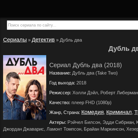
Сериалы
Детектив
»
»
Дубль два
Дубль д
Сериал Дубль два (2018)
Название:
Дубль два (Take Two)
Год выхода:
2018
.
Режиссер:
Холли Дэйл, Роберт Либерман
Качество:
плеер FHD (1080p)
.
Комедия
Криминал
Т
Жанр, Страна:
,
,
Актеры:
Рэйчел Билсон, Эдди Сибриан, К
Джордан Джаварис, Ламонт Томпсон, Брайан Маркинсон, Хезер