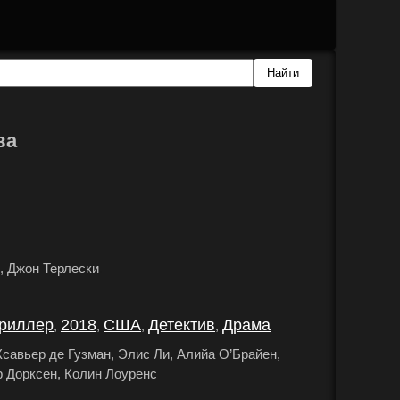
ва
, Джон Терлески
.
риллер
2018
США
Детектив
Драма
,
,
,
,
.
савьер де Гузман, Элис Ли, Алийа О’Брайен,
 Дорксен, Колин Лоуренс
.