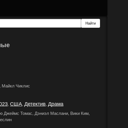
мые
, Майкл Чиклис
.
023
США
Детектив
Драма
,
,
,
.
ю Джеймс Томас, Дэниэл Маслани, Вики Ким,
реслин
.