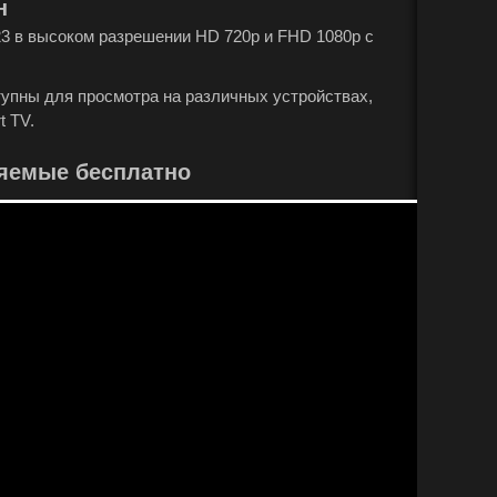
н
23 в высоком разрешении HD 720p и FHD 1080p с
тупны для просмотра на различных устройствах,
t TV.
яемые бесплатно