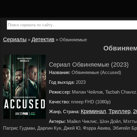
Сериалы
Детектив
»
»
Обвиняемые
Обвиняе
Сериал Обвиняемые (2023)
Название:
Обвиняемые (Accused)
Год выхода:
2023
.
Режиссер:
Милан Чейлов, Tazbah Chavez
Качество:
плеер FHD (1080p)
.
Криминал
Триллер
2
Жанр, Страна:
,
,
Актеры:
Майкл Чиклис, Шон Дойл, Мэтть
Патрис Гудман, Дарлин Кук, Джей Ю, Фэрра Авива, Эбигейл Б