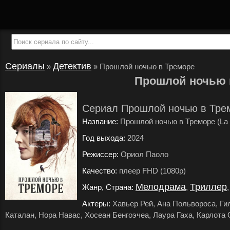
Сериалы
Детектив
»
»
Прошлой ночью в Треморе
Прошлой ночью 
Сериал Прошлой ночью в Трем
Название:
Прошлой ночью в Треморе (La ú
Год выхода:
2024
.
Режиссер:
Ориол Паоло
.
Качество:
плеер FHD (1080p)
.
Мелодрама
Триллер
Жанр, Страна:
,
Актеры:
Хавьер Рей, Ана Польвороса, Ги
Каталан, Нора Навас, Хосеан Бенгоэчеа, Лаура Гаха, Карлота