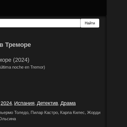
в Треморе
оре (2024)
ltima noche en Tremor)
2024
Испания
Детектив
Драма
,
,
,
,
.
льермо Толедо, Пилар Кастро, Карла Килес, Жорди
 Ольсина
.