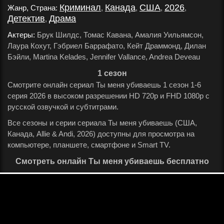
Криминал
Канада
США
2026
Жанр, Страна:
,
,
,
,
Детектив
Драма
,
.
Актеры:
Брук Шилдс, Томас Кавана, Амалия Уильямсон,
Лаура Кохут, Гэбриел Баррафато, Кейт Драммонд, Дилан
Бэйли, Martina Kelades, Jennifer Vallance, Andrea Deveau
.
1 сезон
Смотрите онлайн сериал Ты меня убиваешь 1 сезон 1-6
серия 2026 в высоком разрешении HD 720p и FHD 1080p с
русской озвучкой и субтитрами.
Все сезоны и серии сериала Ты меня убиваешь (США,
Канада, Allie & Andi, 2026) доступны для просмотра на
компьютере, планшете, смартфоне и Smart TV.
Смотреть онлайн Ты меня убиваешь бесплатно