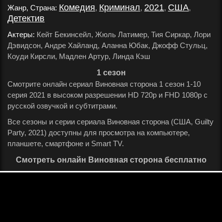
Комедия
Криминал
2021
США
Жанр, Страна:
,
,
,
,
Детектив
.
Актеры:
Кейт Бекинсейл, Жюль Латимер, Тия Сиркар, Лори
Дэвидсон, Андре Хайланд, Аланна Юбак, Джофф Стульц,
Коуди Кирсли, Мадлен Артур, Линда Кэш
.
1 сезон
Смотрите онлайн сериал Виновная сторона 1 сезон 1-10
серия 2021 в высоком разрешении HD 720p и FHD 1080p с
русской озвучкой и субтитрами.
Все сезоны и серии сериала Виновная сторона (США, Guilty
Party, 2021) доступны для просмотра на компьютере,
планшете, смартфоне и Smart TV.
Смотреть онлайн Виновная сторона бесплатно