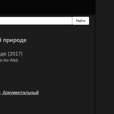
й природе
де (2017)
 the Wild)
я
Документальный
,
.