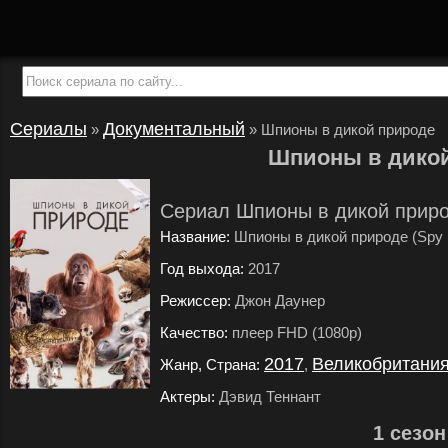
Сериалы
Документальный
»
»
Шпионы в дикой природе
Шпионы в дико
Сериал Шпионы в дикой приро
Название:
Шпионы в дикой природе (Spy in
Год выхода:
2017
.
Режиссер:
Джон Даунер
.
Качество:
плеер FHD (1080p)
.
2017
Великобритани
Жанр, Страна:
,
Актеры:
Дэвид Теннант
.
1 сезон