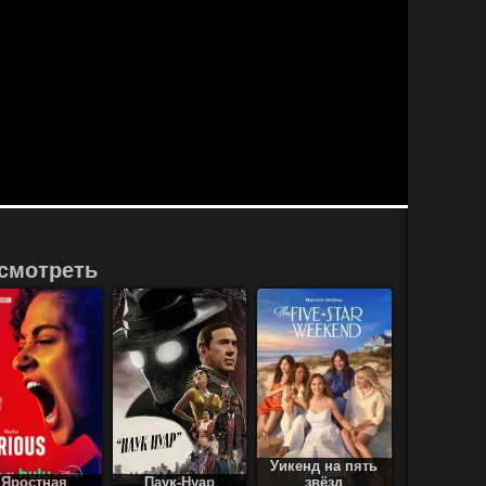
смотреть
Уикенд на пять
Яростная
Паук-Нуар
звёзд