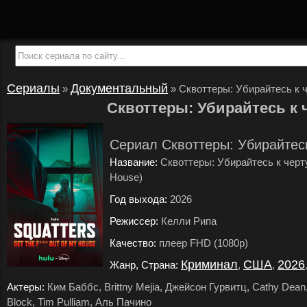
Сериалы
Документальный
»
»
Сквоттеры: Убирайтесь к ч
Сквоттеры: Убирайтесь к 
Сериал Сквоттеры: Убирайтесь
Название:
Сквоттеры: Убирайтесь к черту 
House)
Год выхода:
2026
.
Режиссер:
Келли Рипа
.
Качество:
плеер FHD (1080p)
.
Криминал
США
2026
Жанр, Страна:
,
,
Актеры:
Ким Баббс, Brittny Mejia, Джейсон Гурвитц, Cathy Dean,
Block, Tim Pulliam, Аль Пачино
.