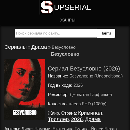
UPSERIAL
ЖАНРЫ
Сериалы
Драма
»
»
Безусловно
Безусловно
Сериал Безусловно (2026)
Название:
Безусловно (Unconditional)
Год выхода:
2026
.
Режиссер:
Джонатан Гарфинкел
.
Качество:
плеер FHD (1080p)
.
Криминал
Жанр, Страна:
,
Триллер
2026
Драма
,
,
.
Актеры:
Лираз Чамами, Екатерина Гудина, Йосси Бехар,