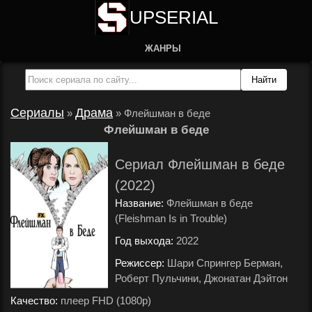
UPSERIAL
ЖАНРЫ
Сериалы
Драма
»
»
Флейшман в беде
Флейшман в беде
Сериал Флейшман в беде
(2022)
Название:
Флейшман в беде
(Fleishman Is in Trouble)
Год выхода:
2022
.
Режиссер:
Шари Спрингер Берман,
Роберт Пульчини, Джонатан Дэйтон
.
Качество:
плеер FHD (1080p)
.