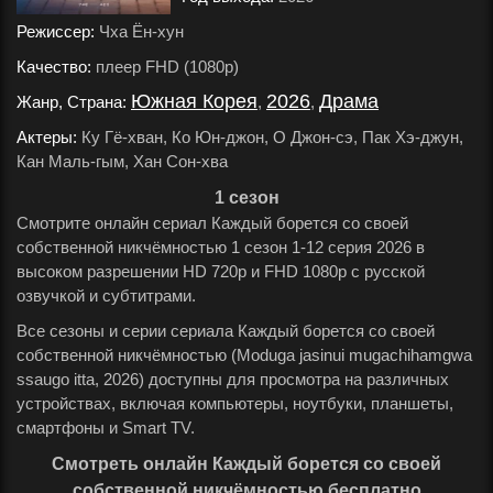
Режиссер:
Чха Ён-хун
.
Качество:
плеер FHD (1080p)
.
Южная Корея
2026
Драма
Жанр, Страна:
,
,
.
Актеры:
Ку Гё-хван, Ко Юн-джон, О Джон-сэ, Пак Хэ-джун,
Кан Маль-гым, Хан Сон-хва
.
1 сезон
Смотрите онлайн сериал Каждый борется со своей
собственной никчёмностью 1 сезон 1-12 серия 2026 в
высоком разрешении HD 720p и FHD 1080p с русской
озвучкой и субтитрами.
Все сезоны и серии сериала Каждый борется со своей
собственной никчёмностью (Moduga jasinui mugachihamgwa
ssaugo itta, 2026) доступны для просмотра на различных
устройствах, включая компьютеры, ноутбуки, планшеты,
смартфоны и Smart TV.
Смотреть онлайн Каждый борется со своей
собственной никчёмностью бесплатно