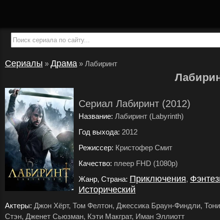
Сериалы
Драма
»
»
Лабиринт
Лабири
Сериал Лабиринт (2012)
Название:
Лабиринт (Labyrinth)
Год выхода:
2012
.
Режиссер:
Кристофер Смит
.
Качество:
плеер FHD (1080p)
.
Приключения
Фэнтез
Жанр, Страна:
,
Исторический
.
Актеры:
Джон Хёрт, Том Фелтон, Джессика Браун-Финдли, Тони
Стэн, Дженет Сьюзман, Кэти Макграт, Иман Эллиотт
.