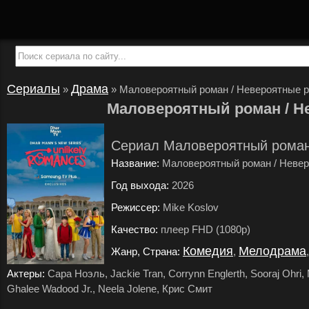
Сериалы
Драма
»
»
Маловероятный роман / Невероятные 
Маловероятный роман / Н
Сериал Маловероятный роман
Название:
Маловероятный роман / Невер
Год выхода:
2026
.
Режиссер:
Mike Koslov
.
Качество:
плеер FHD (1080p)
.
Комедия
Мелодрама
Жанр, Страна:
,
Актеры:
Сара Ноэль, Jackie Tran, Corrynn Englerth, Sooraj Ohri, 
Ghalee Wadood Jr., Neela Jolene, Крис Смит
.