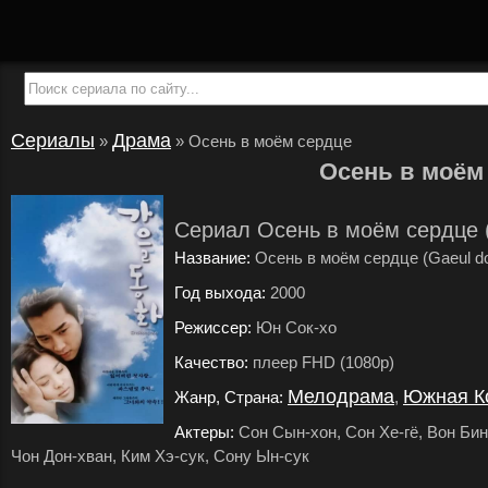
Сериалы
Драма
»
»
Осень в моём сердце
Осень в моём
Сериал Осень в моём сердце 
Название:
Осень в моём сердце (Gaeul d
Год выхода:
2000
.
Режиссер:
Юн Сок-хо
.
Качество:
плеер FHD (1080p)
.
Мелодрама
Южная К
Жанр, Страна:
,
Актеры:
Сон Сын-хон, Сон Хе-гё, Вон Бин,
Чон Дон-хван, Ким Хэ-сук, Сону Ын-сук
.