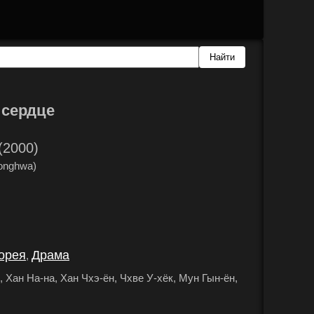
 сердце
(2000)
onghwa)
орея
Драма
,
.
 Хан На-на, Хан Чхэ-ён, Чхве У-хёк, Мун Гын-ён,