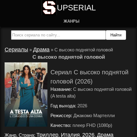
UPSERIAL
ЖАНРЫ
Сериалы
Драма
»
»
С высоко поднятой головой
С высоко поднятой головой
Сериал С высоко поднятой
головой (2026)
Название:
С высоко поднятой головой
(A testa alta)
Год выхода:
2026
.
Режиссер:
Джакомо Мартелли
.
Качество:
плеер FHD (1080p)
.
Триллер
Италия
2026
Драма
Жанр, Страна:
,
,
,
.