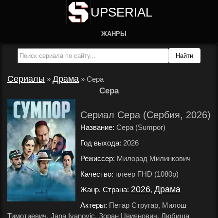
UPSERIAL
ЖАНРЫ
Сериалы
Драма
»
»
Сера
Сера
Сериал Сера (Сербия, 2026)
Название:
Сера (Sumpor)
Год выхода:
2026
.
Режиссер:
Милорад Милинкович
.
Качество:
плеер FHD (1080p)
.
2026
Драма
Жанр, Страна:
,
.
Актеры:
Петар Стругар, Милош
Тимотиевич, Jana Ivanovic, Зоран Цвиянович, Любиша