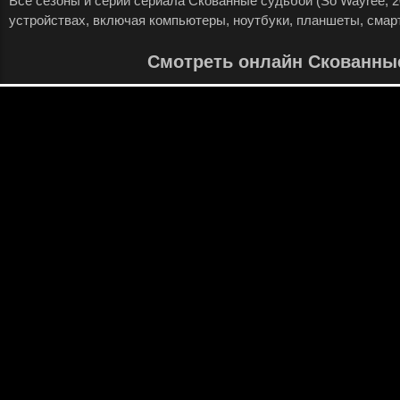
Все сезоны и серии сериала Скованные судьбой (So Wayree, 
устройствах, включая компьютеры, ноутбуки, планшеты, смар
Смотреть онлайн Скованны