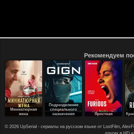
Рекомендуем по
Подразделение
Миниатюрная
специального
жена
назначения
Яростная
Кра
.
© 2026 UpSerial - сериалы на русском языке от LostFilm, Alex
других в HD и