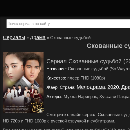
Сериалы
Драма
»
»
Скованные судьбой
Скованные с
Сериал Скованные судьбой (2
Название:
Скованные судьбой (So Wayre
Качество:
плеер FHD (1080p)
.
Мелодрама
2020
Др
Жанр, Страна:
,
,
Актеры:
Мукда Наринрак, Хуссави Пакра
Смотрите онлайн сериал Скованные судь
HD 720p и FHD 1080p с русской озвучкой и субтитрами.