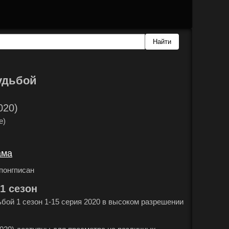
удьбой
020)
e)
ама
.
понгписан
.
1 сезон
бой 1 сезон 1-15 серия 2020 в высоком разрешении