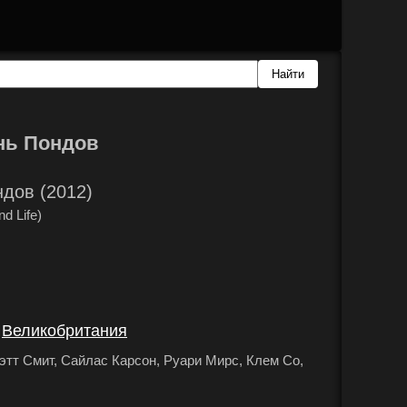
нь Пондов
дов (2012)
d Life)
Великобритания
,
.
этт Смит, Сайлас Карсон, Руари Мирс, Клем Со,