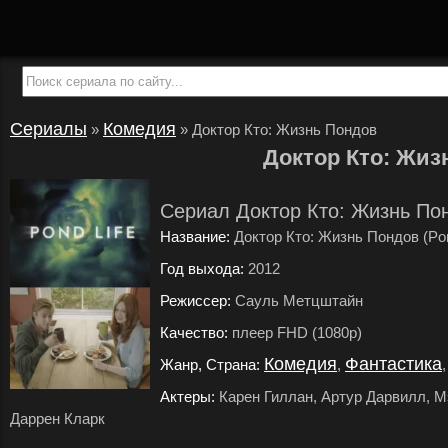
Сериалы
Комедия
»
»
Доктор Кто: Жизнь Пондов
Доктор Кто: Жиз
Сериал Доктор Кто: Жизнь Пон
Название:
Доктор Кто: Жизнь Пондов (Pon
Год выхода:
2012
.
Режиссер:
Сауль Метцштайн
.
Качество:
плеер FHD (1080p)
.
Комедия
Фантастика
Жанр, Страна:
,
Актеры:
Карен Гиллан, Артур Дарвилл, М
Даррен Кларк
.