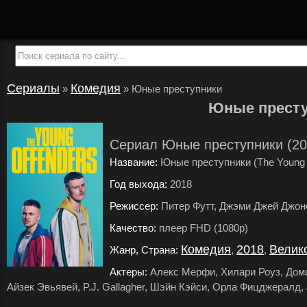
Сериалы
Комедия
»
»
Юные преступники
Юные прест
Сериал Юные преступники (20
Название:
Юные преступники (The Young 
Год выхода:
2018
.
Режиссер:
Питер Футт, Джэми Джей Джонс
Качество:
плеер FHD (1080p)
.
Комедия
2018
Велик
Жанр, Страна:
,
,
Актеры:
Алекс Мерфи, Хилари Роуз, Домин
Айзек Эвьявей, P.J. Gallagher, Шэйн Кэйси, Орла Фицджералд,