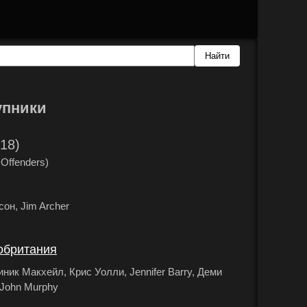
упники
18)
Offenders)
он, Jim Archer
.
обритания
.
ик Макхейл, Крис Уолли, Jennifer Barry, Деми
 John Murphy
.