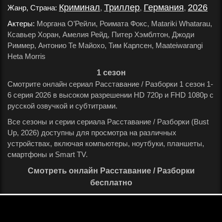
Криминал
Триллер
Германия
2026
Жанр, Страна:
,
,
,
.
Актеры:
Моргана О’Рейли, Роимата Фокс, Matariki Whatarau,
Ксавьер Хоран, Амелия Рейд, Питер Хэмблтон, Джоди
Риммер, Антонио Те Майохо, Тим Карлсен, Maateiwarangi
Heta Morris
.
1 сезон
Смотрите онлайн сериал Расставание / Разборки 1 сезон 1-
6 серия 2026 в высоком разрешении HD 720p и FHD 1080p с
русской озвучкой и субтитрами.
Все сезоны и серии сериала Расставание / Разборки (Bust
Up, 2026) доступны для просмотра на различных
устройствах, включая компьютеры, ноутбуки, планшеты,
смартфоны и Smart TV.
Смотреть онлайн Расставание / Разборки
бесплатно