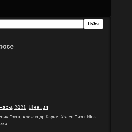
росе
жасы
2021
Швеция
,
,
.
вия Грант, Александр Карим, Хэлен Биэн, Nina
нако
.