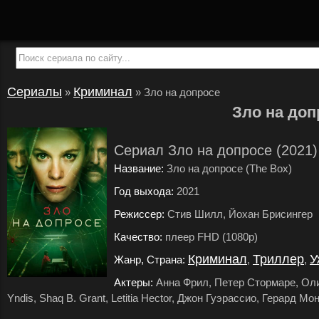
Сериалы
Криминал
»
»
Зло на допросе
Зло на доп
Сериал Зло на допросе (2021)
Название:
Зло на допросе (The Box)
Год выхода:
2021
.
Режиссер:
Стив Шилл, Йохан Брисингер
.
Качество:
плеер FHD (1080p)
.
Криминал
Триллер
У
Жанр, Страна:
,
,
Актеры:
Анна Фрил, Петер Стормаре, Оли
Yndis, Shaq B. Grant, Letitia Hector, Джон Гуэрассио, Герард Мо