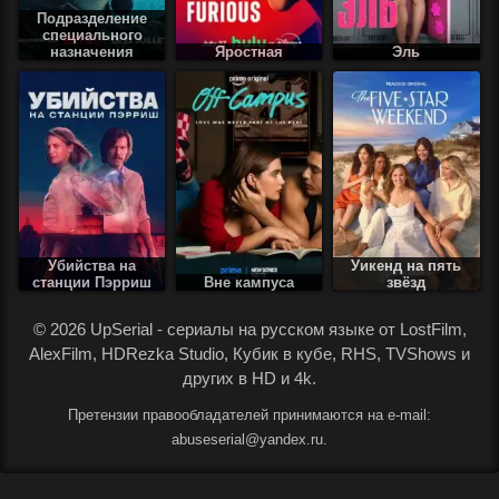
Подразделение
специального
назначения
Яростная
Эль
Убийства на
Уикенд на пять
станции Пэрриш
Вне кампуса
звёзд
.
© 2026 UpSerial - сериалы на русском языке от LostFilm,
AlexFilm, HDRezka Studio, Кубик в кубе, RHS, TVShows и
других в HD и 4k.
Претензии правообладателей принимаются на e-mail:
abuseserial@yandex.ru.