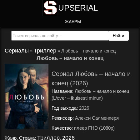
UPSERIAL
ЖАНРЫ
Сериалы
Триллер
»
»
Любовь – начало и конец
Любовь – начало и конец
Сериал Любовь – начало и
конец (2026)
Название:
Любовь – начало и конец
(L/over – ikuisesti minun)
Год выхода:
2026
.
Режиссер:
Алекси Салменперя
.
Качество:
плеер FHD (1080p)
.
Триллер
2026
Жанр, Страна:
,
.