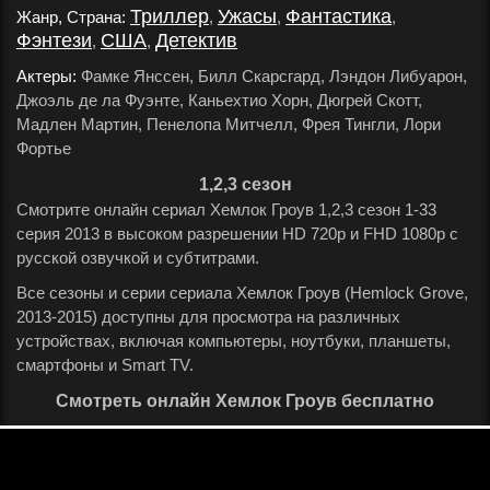
Триллер
Ужасы
Фантастика
Жанр, Страна:
,
,
,
Фэнтези
США
Детектив
,
,
.
Актеры:
Фамке Янссен, Билл Скарсгард, Лэндон Либуарон,
Джоэль де ла Фуэнте, Каньехтио Хорн, Дюгрей Скотт,
Мадлен Мартин, Пенелопа Митчелл, Фрея Тингли, Лори
Фортье
.
1,2,3 сезон
Смотрите онлайн сериал Хемлок Гроув 1,2,3 сезон 1-33
серия 2013 в высоком разрешении HD 720p и FHD 1080p с
русской озвучкой и субтитрами.
Все сезоны и серии сериала Хемлок Гроув (Hemlock Grove,
2013-2015) доступны для просмотра на различных
устройствах, включая компьютеры, ноутбуки, планшеты,
смартфоны и Smart TV.
Смотреть онлайн Хемлок Гроув бесплатно