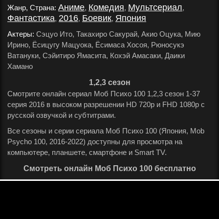
Аниме
Комедия
Мультсериал
Жанр, Страна:
,
,
,
Фантастика
2016
Боевик
Япония
,
,
,
.
Актеры:
Сэцуо Ито, Такахиро Сакурай, Акио Оцука, Мию
Ирино, Ёсицугу Мацуока, Ёсимаса Хосоя, Рюносукэ
Ватануки, Сэйитиро Ямасита, Кохэй Амасаки, Даики
Хамано
.
1,2,3 сезон
Смотрите онлайн сериал Моб Психо 100 1,2,3 сезон 1-37
серия 2016 в высоком разрешении HD 720p и FHD 1080p с
русской озвучкой и субтитрами.
Все сезоны и серии сериала Моб Психо 100 (Япония, Mob
Psycho 100, 2016-2022) доступны для просмотра на
компьютере, планшете, смартфоне и Smart TV.
Смотреть онлайн Моб Психо 100 бесплатно